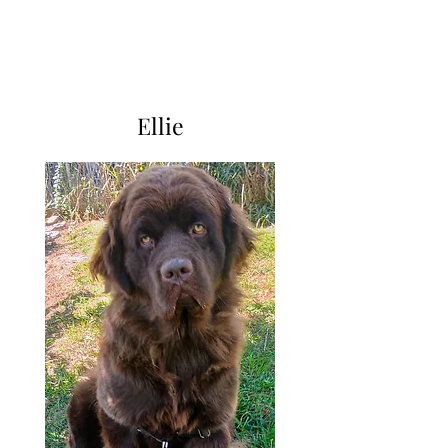
402-469-8868
Ellie